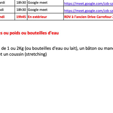
ro Gym Saint Renan -
Mentions légales
-
CGV
- Réalisation
I
Post