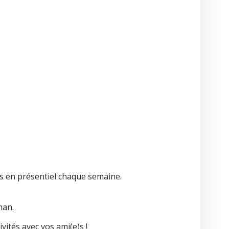
fs en présentiel chaque semaine.
nan.
vités avec vos ami(e)s !