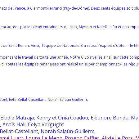
ats de France, à Clermont-Ferrand (Puy-de-Dôme). Deux cents équipes soit plu
encadrées par les deux entraîneurs du club, Myriam et Katell Le Ru et accomp
t de Saint-Renan.
Ainsi, l’équipe de Nationale B a réussi l’exploit d’obtenir le
pensant le travail de toute une année. Notre Club rivalise ainsi, sur cette co
ic. Toutes les équipes renanaises ont réalisé un super championnat », se réjoui
ébel, Eefa Bellat Castellant, Norah Salaun Guillerm.
 Elodie Matraja, Kenny et Onia Coadou, Eléonore Bondu, Mar
 Anaïs Hall, Celya Vergught.
 Bellat-Castellant, Norah Salaün-Guillerm.
lomé Luart, Louna Le Menn, Rozenn Caffier, Alixia Le Pors, 