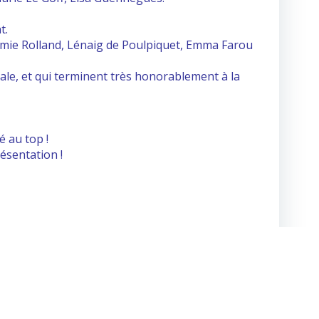
t.
Naomie Rolland, Lénaig de Poulpiquet, Emma Farou
ale, et qui terminent très honorablement à la
é au top !
ésentation !
DBsoft.net
Suivant