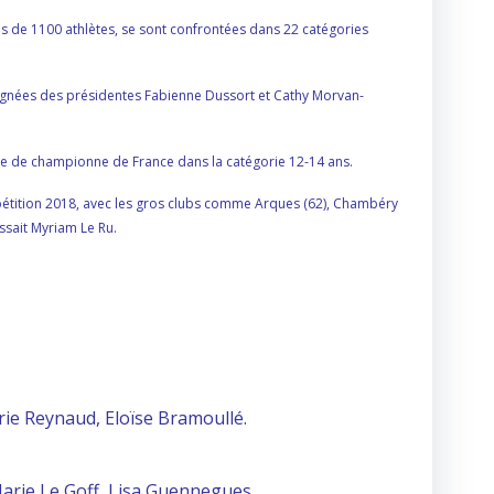
s de 1100 athlètes, se sont confrontées dans 22 catégories
agnées des présidentes Fabienne Dussort et Cathy Morvan-
 titre de championne de France dans la catégorie 12-14 ans
.
mpétition 2018, avec les gros clubs comme Arques (62), Chambéry
ssait Myriam Le Ru.
ie Reynaud, Eloïse Bramoullé.
Marie Le Goff, Lisa Guennegues.