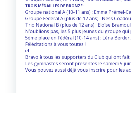
TROIS MÉDAILLES DE BRONZE :
Groupe national A (10-11 ans) : Emma Prémel-Cab
Groupe Fédéral A (plus de 12 ans) : Ness Coadou,
Trio National B (plus de 12 ans) : Eloïse Bramoul
N’oublions pas, les 5 plus jeunes du groupe qui 
5ème place en Fédéral (10-14 ans) : Léna Berder
Félécitations à vous toutes !
et
Bravo à tous les supporters du Club qui ont fait 
Les gymnastes seront présentes le samedi 9 juin
Vous pouvez aussi déjà vous inscrire pour les ac
© 2026 Aé
Categories:
Non classé
Tags:
No Tag
Post
Précédent