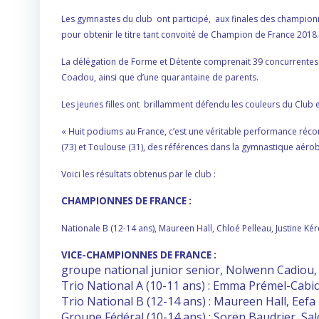
Les gymnastes du club ont participé, aux finales des championn
pour obtenir le titre tant convoité de Champion de France 2018.
La délégation de Forme et Détente comprenait 39 concurrentes 
Coadou, ainsi que d’une quarantaine de parents.
Les jeunes filles ont brillamment défendu les couleurs du Club e
« Huit podiums au France, c’est une véritable performance récom
(73) et Toulouse (31), des références dans la gymnastique aérob
Voici les résultats obtenus par le club :
CHAMPIONNES DE FRANCE :
Nationale B (12-14 ans), Maureen Hall, Chloé Pelleau, Justine Kér
VICE-CHAMPIONNES DE FRANCE :
groupe national junior senior, Nolwenn Cadiou,
Trio National A (10-11 ans) : Emma Prémel-Cabic,
Trio National B (12-14 ans) : Maureen Hall, Eefa
Groupe Fédéral (10-14 ans) : Sorën Baudrier, Sa