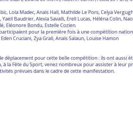
ic, Lola Madec, Anaïs Hall, Mathilde Le Pors, Celya Vergugh
 Yaëll Baudrier, Alexia Savalli, Erell Lucas, Héléna Colin, 
lé, Eléonore Bondu, Estelle Cozien.
participaient pour la première fois à une compétition nation
, Eden Cruciani, Zya Grall, Anaïs Salaun, Louise Hamon
le déplacement pour cette belle compétition : ils ont aussi ét
, à la Fête du Sport, venez nombreux pour assister à leur pr
tivités prévues dans le cadre de cette manifestation.
ro Gym Saint Renan -
Mentions légales
-
CGV
- Réalisation
I
Post