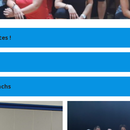
es !
achs