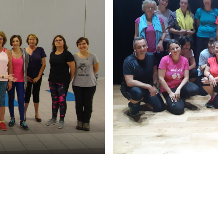
ro Gym Saint Renan -
Mentions légales
-
CGV
- Réalisation
I